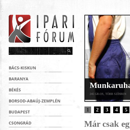
BÁCS-KISKUN
BARANYA
Munkaruha 
BÉKÉS
245 GR-OS, TÖBB SZÍNBEN
BORSOD-ABAÚJ-ZEMPLÉN
1
2
3
4
5
BUDAPEST
Már csak egy
CSONGRÁD