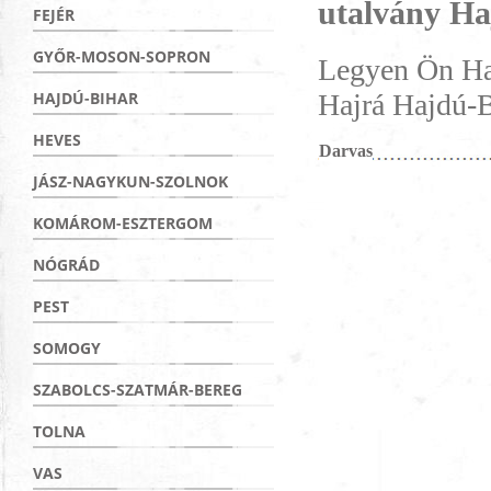
utalvány H
FEJÉR
GYŐR-MOSON-SOPRON
Legyen Ön Haj
Hajrá Hajdú-B
HAJDÚ-BIHAR
HEVES
Darvas
JÁSZ-NAGYKUN-SZOLNOK
KOMÁROM-ESZTERGOM
NÓGRÁD
PEST
SOMOGY
SZABOLCS-SZATMÁR-BEREG
TOLNA
VAS