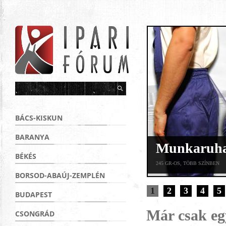
BÁCS-KISKUN
BARANYA
Munkaruha 
BÉKÉS
245 GR-OS, TÖBB SZÍNBEN
BORSOD-ABAÚJ-ZEMPLÉN
1
2
3
4
5
BUDAPEST
Már csak egy
CSONGRÁD