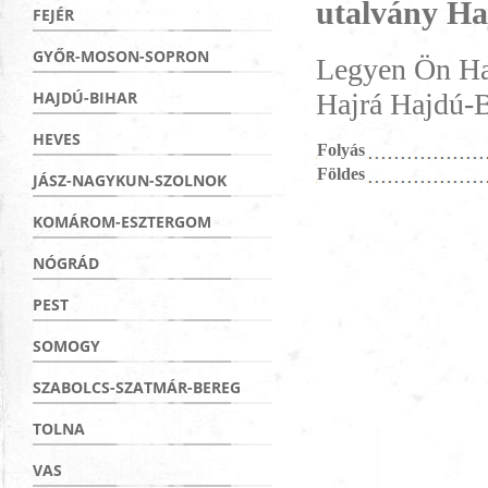
utalvány H
FEJÉR
GYŐR-MOSON-SOPRON
Legyen Ön Haj
Hajrá Hajdú-B
HAJDÚ-BIHAR
HEVES
Folyás
Földes
JÁSZ-NAGYKUN-SZOLNOK
KOMÁROM-ESZTERGOM
NÓGRÁD
PEST
SOMOGY
SZABOLCS-SZATMÁR-BEREG
TOLNA
VAS