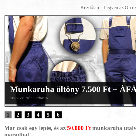
Kezdőlap
Legyen az Ön üz
Munkaruha öltöny 7.500 Ft + ÁFÁ
245 GR-OS, TÖBB SZÍNBEN
1
2
3
4
5
6
Már csak egy lépés, és az
50.000 Ft
munkaruha utalv
maradhat!