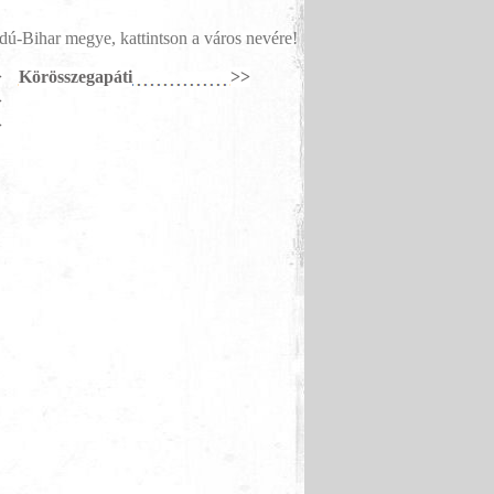
ú-Bihar megye, kattintson a város nevére!
>
Körösszegapáti
>>
>
>