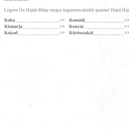
Legyen Ön Hajdú-Bihar megye legszerencsésebb iparosa! Hajrá Hajd
Kaba
>>
Komádi
>
Kismarja
>>
Konyár
>
Kokad
>>
Körösszakál
>