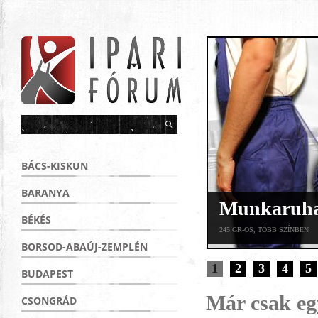
BÁCS-KISKUN
BARANYA
Munkaruha 
BÉKÉS
245 GR-OS, TÖBB SZÍNBEN
BORSOD-ABAÚJ-ZEMPLÉN
1
2
3
4
5
BUDAPEST
Már csak egy
CSONGRÁD