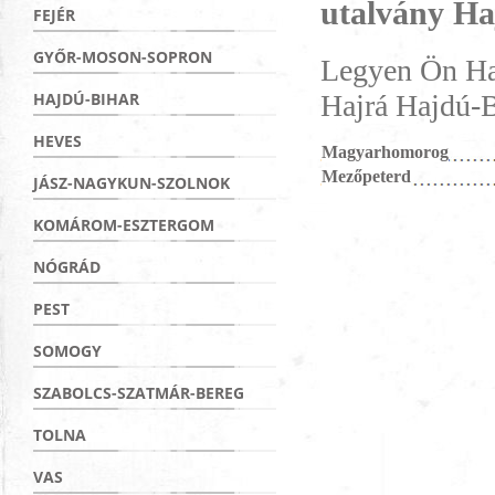
utalvány H
FEJÉR
GYŐR-MOSON-SOPRON
Legyen Ön Haj
Hajrá Hajdú-B
HAJDÚ-BIHAR
HEVES
Magyarhomorog
Mezőpeterd
JÁSZ-NAGYKUN-SZOLNOK
KOMÁROM-ESZTERGOM
NÓGRÁD
PEST
SOMOGY
SZABOLCS-SZATMÁR-BEREG
TOLNA
VAS